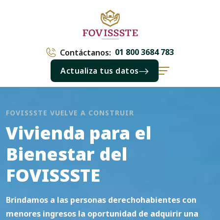
01 800 3684 783
Contáctanos:
Actualiza tus datos
FOVISSSTE VUELVE A CONSTRUIR
Vivienda para el
Bienestar del
FOVISSSTE
Brindamos a las personas derechohabientes con
menores ingresos la oportunidad de adquirir una