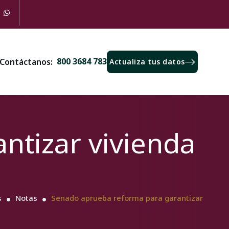
800 3684 783
Contáctanos:
Actualiza tus datos
ntizar vivienda
s
Notas
Senado aprueba reforma para garantizar