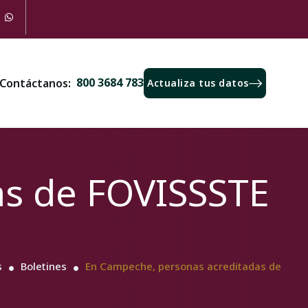
800 3684 783
Contáctanos:
Actualiza tus datos
as de FOVISSSTE
s
Boletines
En Campeche, personas acreditadas de