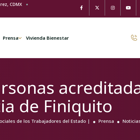
árez, CDMX
Prensa
Vivienda Bienestar
rsonas acreditad
ia de Finiquito
Sociales de los Trabajadores del Estado |
Prensa
Noticia